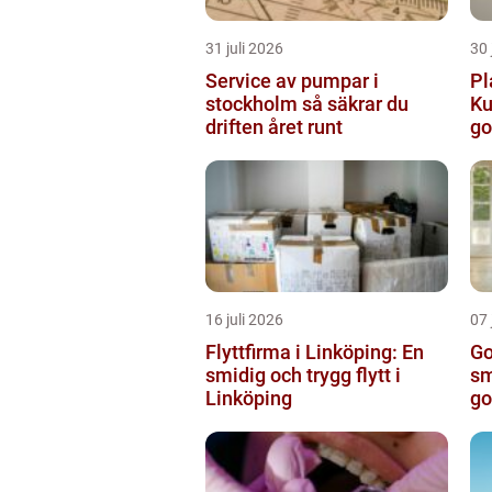
31 juli 2026
30 
Service av pumpar i
Pl
stockholm så säkrar du
Ku
driften året runt
go
16 juli 2026
07 
Flyttfirma i Linköping: En
Go
smidig och trygg flytt i
sm
Linköping
go