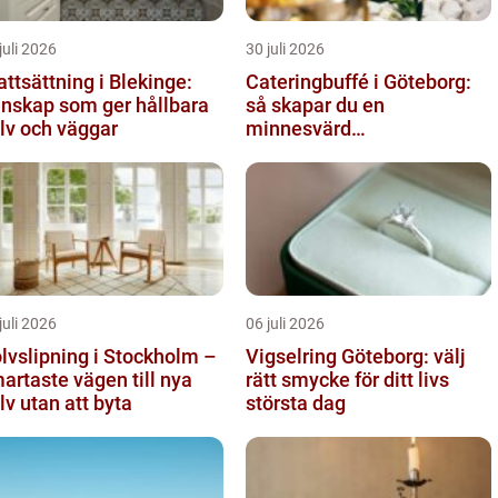
juli 2026
30 juli 2026
attsättning i Blekinge:
Cateringbuffé i Göteborg:
nskap som ger hållbara
så skapar du en
lv och väggar
minnesvärd
måltidsupplevelse
juli 2026
06 juli 2026
lvslipning i Stockholm –
Vigselring Göteborg: välj
artaste vägen till nya
rätt smycke för ditt livs
lv utan att byta
största dag