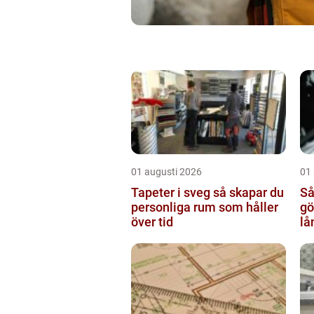
01 augusti 2026
01
Tapeter i sveg så skapar du
Så
personliga rum som håller
göte
över tid
lå