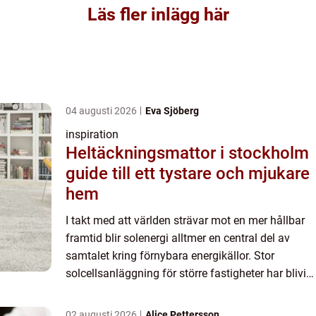
Läs fler inlägg här
04 augusti 2026
Eva Sjöberg
inspiration
Heltäckningsmattor i stockholm
guide till ett tystare och mjukare
hem
I takt med att världen strävar mot en mer hållbar
framtid blir solenergi alltmer en central del av
samtalet kring förnybara energikällor. Stor
solcellsanläggning för större fastigheter har blivit
ett ämne...
02 augusti 2026
Alice Pettersson