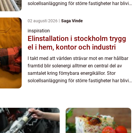
solcellsanläggning för större fastigheter har blivit
ett ämne...
02 augusti 2026
Saga Vinde
inspiration
Elinstallation i stockholm trygg
el i hem, kontor och industri
I takt med att världen strävar mot en mer hållbar
framtid blir solenergi alltmer en central del av
samtalet kring förnybara energikällor. Stor
solcellsanläggning för större fastigheter har blivit
ett ämne...