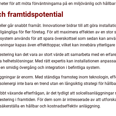
er för att möta förväntningarna på en miljövänlig och hållbar
h framtidspotential
ler går snabbt framåt. Innovationer bidrar till att göra installat
llgängliga för fler företag. För att maximera effekten av en stor s
ngssystem används för att spara överskottsel som sedan kan anvä
slösningar kapas även effekttoppar, vilket kan innebära ytterligar
tering kan det vara av stort värde att samarbeta med en erfaren
helhetslösningar. Med rätt expertis kan installationen anpassa
 en smidig övergång och integration i befintliga system.
äggningar är enorm. Med ständiga framsteg inom teknologin, eff
olenergi inte bara en trend utan en långsiktig strategi för hållba
abbt växande efterfrågan, är det tydligt att solcellsanläggningar
estering i framtiden. För dem som är intresserade av att utforsk
t säkerställa en hållbar och kostnadseffektiv anläggning.