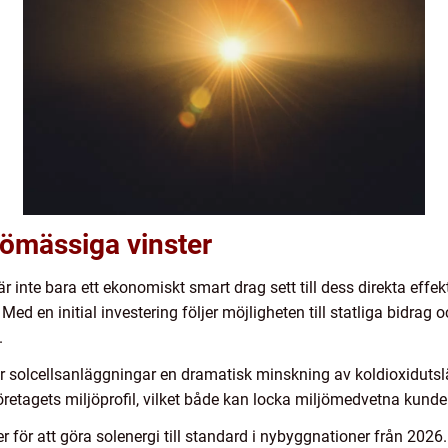
ömässiga vinster
är inte bara ett ekonomiskt smart drag sett till dess direkta eff
 en initial investering följer möjligheten till statliga bidrag och
.
 solcellsanläggningar en dramatisk minskning av koldioxidutsläpp,
företagets miljöprofil, vilket både kan locka miljömedvetna kun
 för att göra solenergi till standard i nybyggnationer från 2026. 