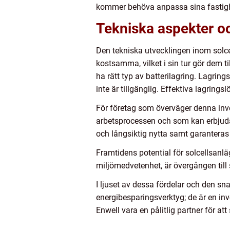
kommer behöva anpassa sina fastighet
Tekniska aspekter oc
Den tekniska utvecklingen inom solcel
kostsamma, vilket i sin tur gör dem ti
ha rätt typ av batterilagring. Lagri
inte är tillgänglig. Effektiva lagring
För företag som överväger denna inves
arbetsprocessen och som kan erbjuda 
och långsiktig nytta samt garanteras
Framtidens potential för solcellsanl
miljömedvetenhet, är övergången till s
I ljuset av dessa fördelar och den sn
energibesparingsverktyg; de är en inv
Enwell vara en pålitlig partner för at