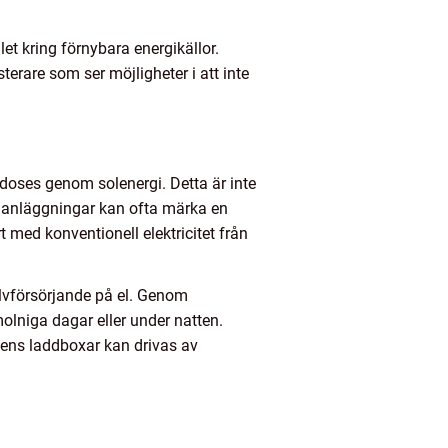
let kring förnybara energikällor.
terare som ser möjligheter i att inte
odoses genom solenergi. Detta är inte
a anläggningar kan ofta märka en
 med konventionell elektricitet från
jälvförsörjande på el. Genom
lniga dagar eller under natten.
gens laddboxar kan drivas av