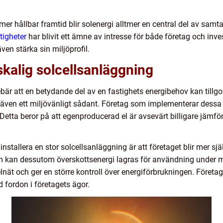
mer hållbar framtid blir solenergi alltmer en central del av samta
tigheter
har blivit ett ämne av intresse för både företag och inves
en stärka sin miljöprofil.
kalig solcellsanläggning
bär att en betydande del av en fastighets energibehov kan tillg
 även ett miljövänligt sådant. Företag som implementerar dess
etta beror på att egenproducerad el är avsevärt billigare jämfört
nstallera en stor solcellsanläggning är att företaget blir mer s
m kan dessutom överskottsenergi lagras för användning under mo
lnät och ger en större kontroll över energiförbrukningen. Företa
d fordon i företagets ägor.