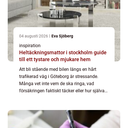
04 augusti 2026
Eva Sjöberg
inspiration
Heltäckningsmattor i stockholm guide
till ett tystare och mjukare hem
Att bli stående med bilen längs en hårt
trafikerad väg i Göteborg är stressande.
Många vet inte vem de ska ringa, vad
försäkringen faktiskt täcker eller hur själva
bärgningen går till. Samtidigt kan ett snabbt
och tryggt beslut göra skillnad både för...