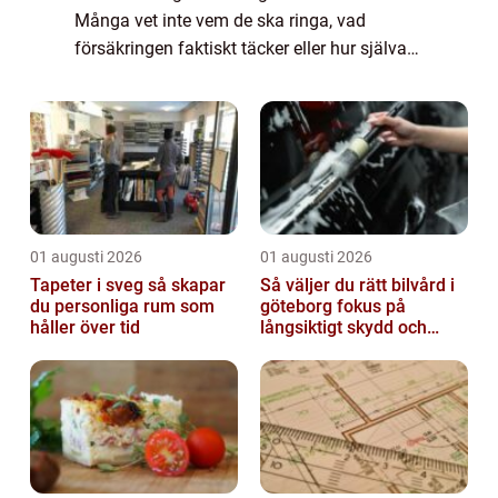
Många vet inte vem de ska ringa, vad
försäkringen faktiskt täcker eller hur själva
bärgningen går till. Samtidigt kan ett snabbt
och tryggt beslut göra skillnad både för...
01 augusti 2026
01 augusti 2026
Tapeter i sveg så skapar
Så väljer du rätt bilvård i
du personliga rum som
göteborg fokus på
håller över tid
långsiktigt skydd och
värde