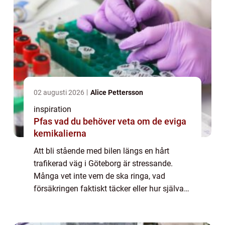
02 augusti 2026
Alice Pettersson
inspiration
Pfas vad du behöver veta om de eviga
kemikalierna
Att bli stående med bilen längs en hårt
trafikerad väg i Göteborg är stressande.
Många vet inte vem de ska ringa, vad
försäkringen faktiskt täcker eller hur själva
bärgningen går till. Samtidigt kan ett snabbt
och tryggt beslut göra skillnad både för...