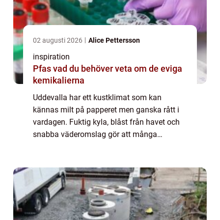
02 augusti 2026
Alice Pettersson
inspiration
Pfas vad du behöver veta om de eviga
kemikalierna
Uddevalla har ett kustklimat som kan
kännas milt på papperet men ganska rått i
vardagen. Fuktig kyla, blåst från havet och
snabba väderomslag gör att många
husägare vill ha ett värmesystem som både
är driftsäkert och snällt mot elräkningen. Här
komme...