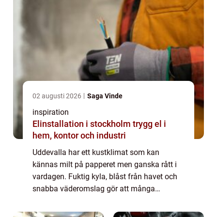
02 augusti 2026
Saga Vinde
inspiration
Elinstallation i stockholm trygg el i
hem, kontor och industri
Uddevalla har ett kustklimat som kan
kännas milt på papperet men ganska rått i
vardagen. Fuktig kyla, blåst från havet och
snabba väderomslag gör att många
husägare vill ha ett värmesystem som både
är driftsäkert och snällt mot elräkningen. Här