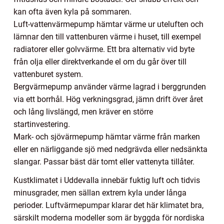
kan ofta även kyla på sommaren.
Luft-vattenvärmepump hämtar värme ur uteluften och
lämnar den till vattenburen värme i huset, till exempel
radiatorer eller golvvärme. Ett bra alternativ vid byte
från olja eller direktverkande el om du går över till
vattenburet system.
Bergvärmepump använder värme lagrad i berggrunden
via ett borrhål. Hög verkningsgrad, jämn drift över året
och lång livslängd, men kräver en större
startinvestering.
Mark- och sjövärmepump hämtar värme från marken
eller en närliggande sjö med nedgrävda eller nedsänkta
slangar. Passar bäst där tomt eller vattenyta tillåter.
Kustklimatet i Uddevalla innebär fuktig luft och tidvis
minusgrader, men sällan extrem kyla under långa
perioder. Luftvärmepumpar klarar det här klimatet bra,
särskilt moderna modeller som är byggda för nordiska