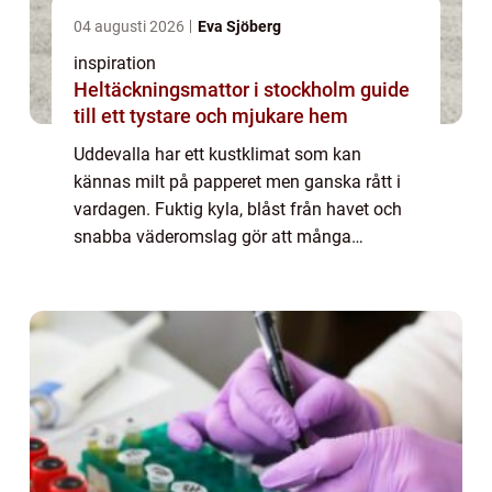
04 augusti 2026
Eva Sjöberg
inspiration
Heltäckningsmattor i stockholm guide
till ett tystare och mjukare hem
Uddevalla har ett kustklimat som kan
kännas milt på papperet men ganska rått i
vardagen. Fuktig kyla, blåst från havet och
snabba väderomslag gör att många
husägare vill ha ett värmesystem som både
är driftsäkert och snällt mot elräkningen. Här
komme...