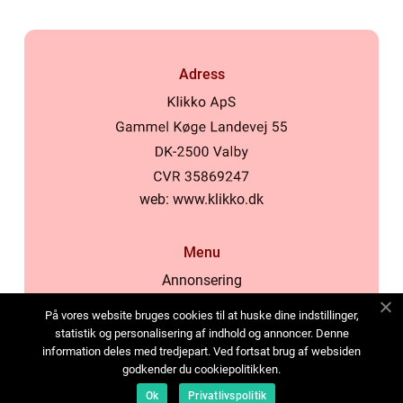
Adress
web:
www.klikko.dk
Menu
Annonsering
Om oss
På vores website bruges cookies til at huske dine indstillinger,
Cookies
statistik og personalisering af indhold og annoncer. Denne
information deles med tredjepart. Ved fortsat brug af websiden
Kontakta oss
godkender du cookiepolitikken.
Sitemap
Ok
Privatlivspolitik