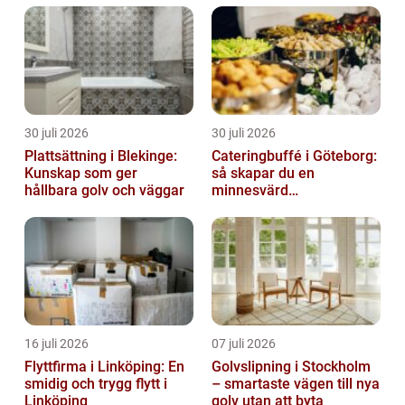
30 juli 2026
30 juli 2026
Plattsättning i Blekinge:
Cateringbuffé i Göteborg:
Kunskap som ger
så skapar du en
hållbara golv och väggar
minnesvärd
måltidsupplevelse
16 juli 2026
07 juli 2026
Flyttfirma i Linköping: En
Golvslipning i Stockholm
smidig och trygg flytt i
– smartaste vägen till nya
Linköping
golv utan att byta