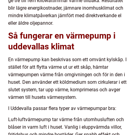
ge tre till fem kilowattimmar värme tillbaka. Resultatet
blir lägre energikostnader, jämnare inomhusklimat och
mindre klimatpåverkan jämfört med direktverkande el
eller äldre oljepannor.
Så fungerar en värmepump i
uddevallas klimat
En värmepump kan beskrivas som ett omvänt kylskåp. I
stället för att flytta värme ut ur ett skåp, hämtar
värmepumpen värme från omgivningen och för in den i
huset. Den använder ett köldmedium som cirkulerar i ett
slutet system, tar upp värme, komprimeras och avger
värmen till husets värmesystem.
I Uddevalla passar flera typer av värmepumpar bra:
Luft-luftvärmepump tar värme från utomhusluften och
blåser in varm luft i huset. Vanlig i eluppvärmda villor,
fritidshus och mindre bostäder. Ger snabb effekt och