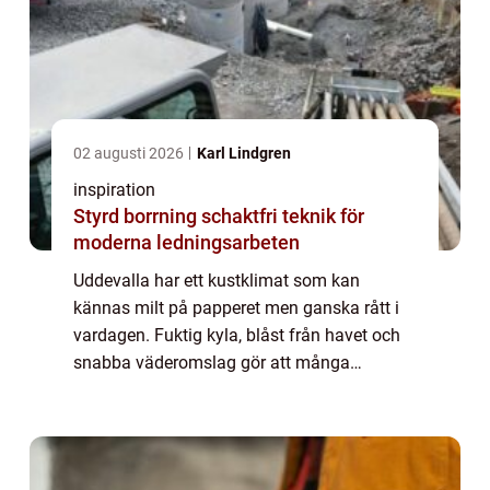
02 augusti 2026
Karl Lindgren
inspiration
Styrd borrning schaktfri teknik för
moderna ledningsarbeten
Uddevalla har ett kustklimat som kan
kännas milt på papperet men ganska rått i
vardagen. Fuktig kyla, blåst från havet och
snabba väderomslag gör att många
husägare vill ha ett värmesystem som både
är driftsäkert och snällt mot elräkningen. Här
komme...