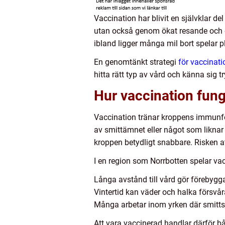
Vaccination har blivit en självklar d
utan också genom ökat resande och 
ibland ligger många mil bort spelar pl
En genomtänkt strategi
för vaccinati
hitta rätt typ av vård och känna sig t
Hur vaccination funge
Vaccination tränar kroppens immunför
av smittämnet eller något som liknar
kroppen betydligt snabbare. Risken att
I en region som Norrbotten spelar vacci
Långa avstånd till vård gör förebygga
Vintertid kan väder och halka försvåra
Många arbetar inom yrken där smittspr
Att vara vaccinerad handlar därför 