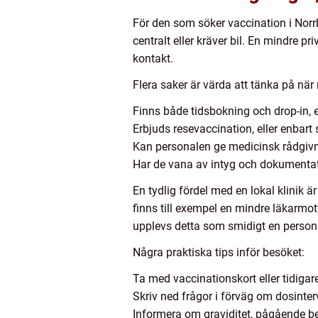
För den som söker vaccination i Norrb
centralt eller kräver bil. En mindre p
kontakt.
Flera saker är värda att tänka på när
Finns både tidsbokning och drop-in, e
Erbjuds resevaccination, eller enbar
Kan personalen ge medicinsk rådgivn
Har de vana av intyg och dokumentati
En tydlig fördel med en lokal klinik 
finns till exempel en mindre läkarm
upplevs detta som smidigt en person 
Några praktiska tips inför besöket:
Ta med vaccinationskort eller tidiga
Skriv ned frågor i förväg om dosinter
Informera om graviditet, pågående beh