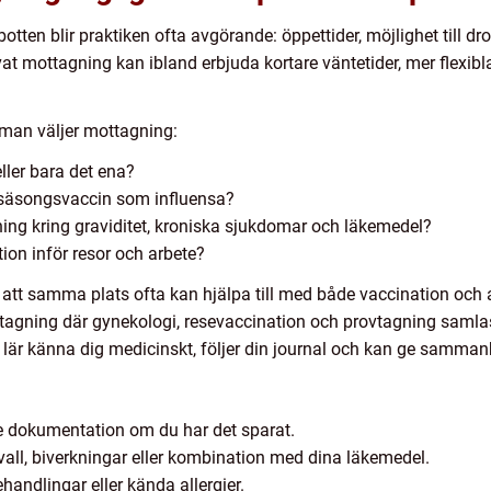
otten blir praktiken ofta avgörande: öppettider, möjlighet till d
rivat mottagning kan ibland erbjuda kortare väntetider, mer flexi
 man väljer mottagning:
ller bara det ena?
t säsongsvaccin som influensa?
ing kring graviditet, kroniska sjukdomar och läkemedel?
on inför resor och arbete?
är att samma plats ofta kan hjälpa till med både vaccination och
ottagning där gynekologi, resevaccination och provtagning sam
lär känna dig medicinskt, följer din journal och kan ge samman
re dokumentation om du har det sparat.
vall, biverkningar eller kombination med dina läkemedel.
andlingar eller kända allergier.