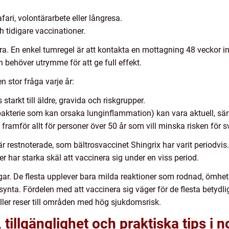
fari, volontärarbete eller långresa.
h tidigare vaccinationer.
. En enkel tumregel är att kontakta en mottagning 48 veckor inn
h behöver utrymme för att ge full effekt.
 stor fråga varje år:
arkt till äldre, gravida och riskgrupper.
terie som kan orsaka lunginflammation) kan vara aktuell, särsk
framför allt för personer över 50 år som vill minska risken för 
 är restnoterade, som bältrosvaccinet Shingrix har varit periodvis.
ler har starka skäl att vaccinera sig under en viss period.
. De flesta upplever bara milda reaktioner som rodnad, ömhet elle
synta. Fördelen med att vaccinera sig väger för de flesta betydlig
eller reser till områden med hög sjukdomsrisk.
tillgänglighet och praktiska tips i n