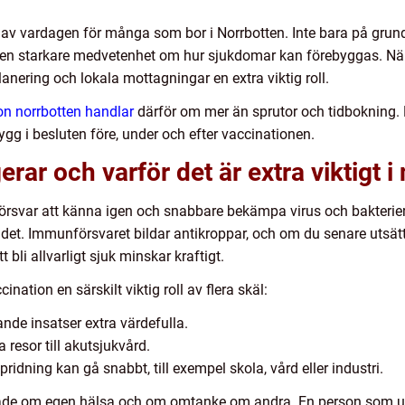
el av vardagen för många som bor i Norrbotten. Inte bara på gru
en starkare medvetenhet om hur sjukdomar kan förebyggas. När
anering och lokala mottagningar en extra viktig roll.
on norrbotten handlar
därför om mer än sprutor och tidbokning. 
rygg i besluten före, under och efter vaccinationen.
rar och varför det är extra viktigt i
svar att känna igen och snabbare bekämpa virus och bakterier. 
 det. Immunförsvaret bildar antikroppar, och om du senare utsät
 bli allvarligt sjuk minskar kraftigt.
nation en särskilt viktig roll av flera skäl:
nde insatser extra värdefulla.
 resor till akutsjukvård.
idning kan gå snabbt, till exempel skola, vård eller industri.
både om egen hälsa och om omtanke om andra. En person som und