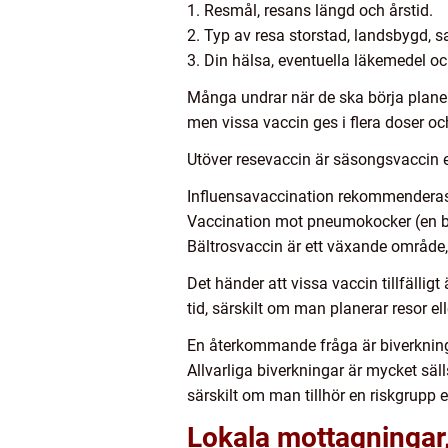
1. Resmål, resans längd och årstid.
2. Typ av resa storstad, landsbygd, sa
3. Din hälsa, eventuella läkemedel oc
Många undrar när de ska börja planera
men vissa vaccin ges i flera doser oc
Utöver resevaccin är säsongsvaccin en
Influensavaccination rekommenderas st
Vaccination mot pneumokocker (en bak
Bältrosvaccin är ett växande område, 
Det händer att vissa vaccin tillfälligt
tid, särskilt om man planerar resor el
En återkommande fråga är biverkningar
Allvarliga biverkningar är mycket säll
särskilt om man tillhör en riskgrupp 
Lokala mottagningar, 