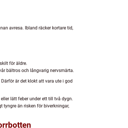
an avresa. Ibland räcker kortare tid,
ilt för äldre.
svår bältros och långvarig nervsmärta.
 Därför är det klokt att vara ute i god
r lätt feber under ett till två dygn.
t tyngre än risken för biverkningar,
orrbotten