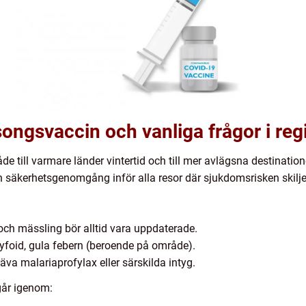
ongsvaccin och vanliga frågor i re
de till varmare länder vintertid och till mer avlägsna destinatio
 säkerhetsgenomgång inför alla resor där sjukdomsrisken skilje
 och mässling bör alltid vara uppdaterade.
tyfoid, gula febern (beroende på område).
räva malariaprofylax eller särskilda intyg.
går igenom: