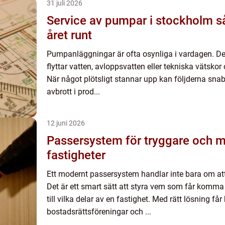
31 juli 2026
Service av pumpar i stockholm så säkrar du driften
året runt
Pumpanläggningar är ofta osynliga i vardagen. De 
flyttar vatten, avloppsvatten eller tekniska vätsko
När något plötsligt stannar upp kan följderna snab
avbrott i prod...
12 juni 2026
Passersystem för tryggare och m
fastigheter
Ett modernt passersystem handlar inte bara om att
Det är ett smart sätt att styra vem som får komma
till vilka delar av en fastighet. Med rätt lösning får
bostadsrättsföreningar och ...