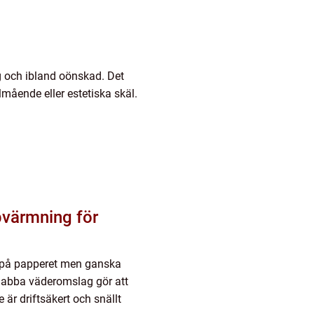
g och ibland oönskad. Det
lmående eller estetiska skäl.
t på papperet men ganska
 snabba väderomslag gör att
r driftsäkert och snällt