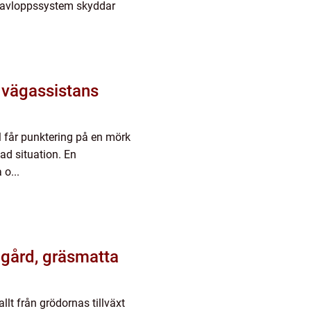
 avloppssystem skyddar
 vägassistans
il får punktering på en mörk
d situation. En
 o...
llt från grödornas tillväxt