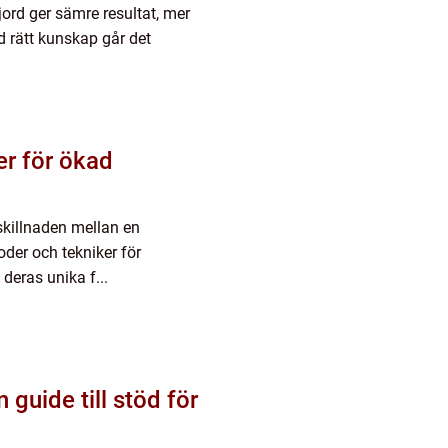
 jord ger sämre resultat, mer
d rätt kunskap går det
r för ökad
skillnaden mellan en
der och tekniker för
 deras unika f...
guide till stöd för