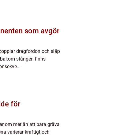
onenten som avgör
 kopplar dragfordon och släp
n bakom stången finns
onsekve...
lar om mer än att bara gräva
na varierar kraftigt och