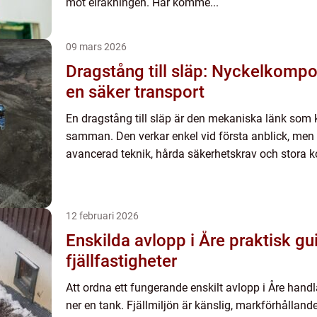
mot elräkningen. Här komme...
09 mars 2026
Dragstång till släp: Nyckelkomp
en säker transport
En dragstång till släp är den mekaniska länk som
samman. Den verkar enkel vid första anblick, me
avancerad teknik, hårda säkerhetskrav och stora k
12 februari 2026
Enskilda avlopp i Åre praktisk guide för
fjällfastigheter
Att ordna ett fungerande enskilt avlopp i Åre hand
ner en tank. Fjällmiljön är känslig, markförhållande