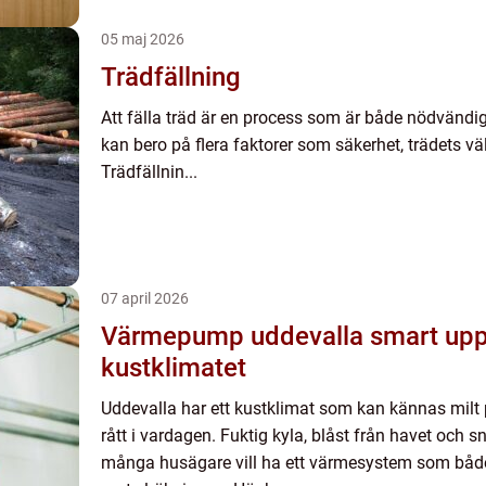
05 maj 2026
Trädfällning
Att fälla träd är en process som är både nödvändi
kan bero på flera faktorer som säkerhet, trädets vä
Trädfällnin...
07 april 2026
Värmepump uddevalla smart uppvärmning för
kustklimatet
Uddevalla har ett kustklimat som kan kännas mil
rått i vardagen. Fuktig kyla, blåst från havet och
många husägare vill ha ett värmesystem som både ä