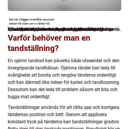
En vacker och jämn tandrad är något många strävar efter. Dock är det inte alla som har den naturligt. Tandställning är en vanlig lösning för att korrigera ojämna tänder och skapa ett estetiskt tilltalande leende. I denna artikel kommer vi att utforska tandställningens olika typer, dess fördelar och nackdelar, samt hur du kan hitta den bästa tandregleringsspecialisten.
Varför behöver man en
tandställning?
En ojämn tandrad kan påverka både utseendet och den
övergripande tandhälsan. Ojämna tänder kan leda till
svårigheter att borsta och rengöra tänderna ordentligt
och kan därmed öka risken för karies och tandlossning.
Dessutom kan det leda till problem såsom att bita och
tugga mat ordentligt.
Tandställningar används för att rätta upp och korrigera
tändernas position och bett. Genom att applicera
konstant tryck på tänderna kan tandställningar gradvis
flytta dem till den önskade positionen. Resultatet blir en