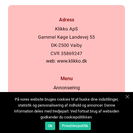
Adress
web:
www.klikko.dk
Menu
Annonsering
Om oss
På vores website bruges cookies til at huske dine indstillinger,
Cookies
statistik og personalisering af indhold og annoncer. Denne
information deles med tredjepart. Ved fortsat brug af websiden
Kontakta oss
godkender du cookiepolitikken.
Sitemap
Ok
Privatlivspolitik