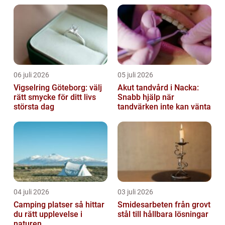
06 juli 2026
05 juli 2026
Vigselring Göteborg: välj
Akut tandvård i Nacka:
rätt smycke för ditt livs
Snabb hjälp när
största dag
tandvärken inte kan vänta
04 juli 2026
03 juli 2026
Camping platser så hittar
Smidesarbeten från grovt
du rätt upplevelse i
stål till hållbara lösningar
naturen