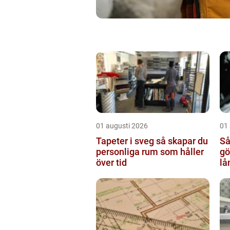
01 augusti 2026
01
Tapeter i sveg så skapar du
Så
personliga rum som håller
göte
över tid
lå