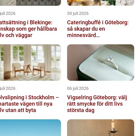
juli 2026
30 juli 2026
attsättning i Blekinge:
Cateringbuffé i Göteborg:
nskap som ger hållbara
så skapar du en
lv och väggar
minnesvärd
måltidsupplevelse
juli 2026
06 juli 2026
lvslipning i Stockholm –
Vigselring Göteborg: välj
artaste vägen till nya
rätt smycke för ditt livs
lv utan att byta
största dag