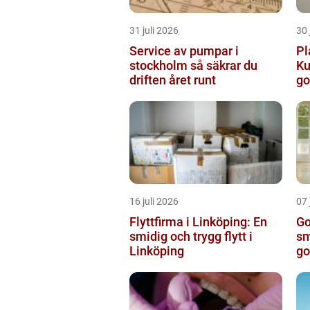
31 juli 2026
30 
Service av pumpar i
Pl
stockholm så säkrar du
Ku
driften året runt
go
16 juli 2026
07 
Flyttfirma i Linköping: En
Go
smidig och trygg flytt i
sm
Linköping
go