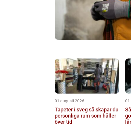
01 augusti 2026
01
Tapeter i sveg så skapar du
Så
personliga rum som håller
göte
över tid
lå