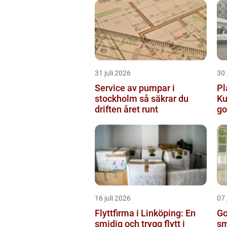
31 juli 2026
30 
Service av pumpar i
Pl
stockholm så säkrar du
Ku
driften året runt
go
16 juli 2026
07 
Flyttfirma i Linköping: En
Go
smidig och trygg flytt i
sm