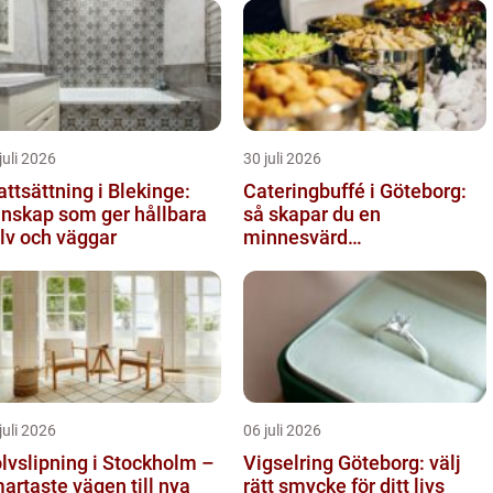
juli 2026
30 juli 2026
attsättning i Blekinge:
Cateringbuffé i Göteborg:
nskap som ger hållbara
så skapar du en
lv och väggar
minnesvärd
måltidsupplevelse
juli 2026
06 juli 2026
lvslipning i Stockholm –
Vigselring Göteborg: välj
artaste vägen till nya
rätt smycke för ditt livs