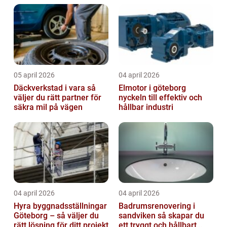
05 april 2026
04 april 2026
Däckverkstad i vara så
Elmotor i göteborg
väljer du rätt partner för
nyckeln till effektiv och
säkra mil på vägen
hållbar industri
04 april 2026
04 april 2026
Hyra byggnadsställningar
Badrumsrenovering i
Göteborg – så väljer du
sandviken så skapar du
rätt lösning för ditt projekt
ett tryggt och hållbart