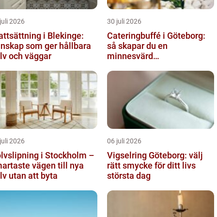
juli 2026
30 juli 2026
attsättning i Blekinge:
Cateringbuffé i Göteborg:
nskap som ger hållbara
så skapar du en
lv och väggar
minnesvärd
måltidsupplevelse
juli 2026
06 juli 2026
lvslipning i Stockholm –
Vigselring Göteborg: välj
artaste vägen till nya
rätt smycke för ditt livs
lv utan att byta
största dag