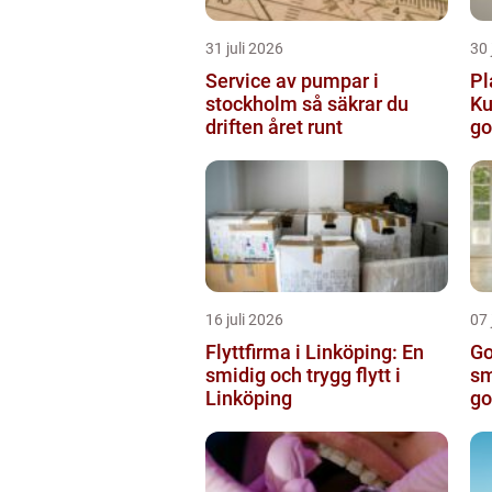
31 juli 2026
30 
Service av pumpar i
Pl
stockholm så säkrar du
Ku
driften året runt
go
16 juli 2026
07 
Flyttfirma i Linköping: En
Go
smidig och trygg flytt i
sm
Linköping
go