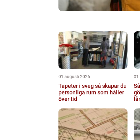
01 augusti 2026
01
Tapeter i sveg så skapar du
Så
personliga rum som håller
göte
över tid
lå