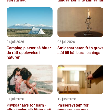
största dag
tandvärken inte kan vänta
04 juli 2026
03 juli 2026
Camping platser så hittar
Smidesarbeten från grovt
du rätt upplevelse i
stål till hållbara lösningar
naturen
01 juli 2026
12 juni 2026
Psykoanalys för barn -
Passersystem för
när känslor blir lättare att
tryggare och mer