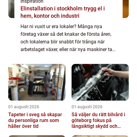
inspiration
Elinstallation i stockholm trygg el i
hem, kontor och industri
Har ni vuxit ur era lokaler? Många nya
företag växer så det knakar de första åren,
och lokalerna blir snabbt för trånga när
arbetslaget växer, eller när nya maskiner tar
upp all plats. D&arin...
01 augusti 2026
01 augusti 2026
Tapeter i sveg så skapar
Så väljer du rätt bilvård i
du personliga rum som
göteborg fokus på
håller över tid
långsiktigt skydd och
värde