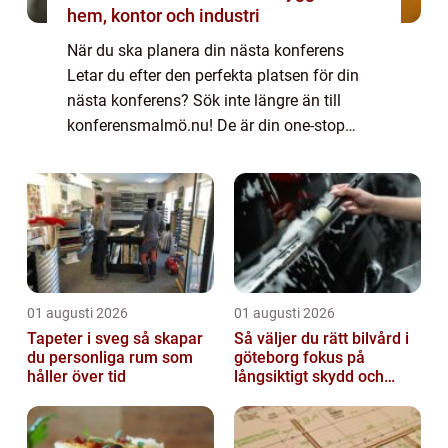
hem, kontor och industri
När du ska planera din nästa konferens
Letar du efter den perfekta platsen för din
nästa konferens? Sök inte längre än till
konferensmalmö.nu! De är din one-stop
shop för konferensplanering i Malmö,
Sverige. De har ett brett utbud av
konferenslokaler...
01 augusti 2026
01 augusti 2026
Tapeter i sveg så skapar
Så väljer du rätt bilvård i
du personliga rum som
göteborg fokus på
håller över tid
långsiktigt skydd och
värde