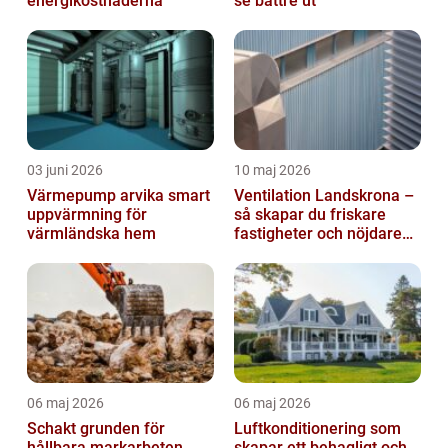
energikostnaderna
se bättre ut
03 juni 2026
10 maj 2026
Värmepump arvika smart
Ventilation Landskrona –
uppvärmning för
så skapar du friskare
värmländska hem
fastigheter och nöjdare
hyresgäster
06 maj 2026
06 maj 2026
Schakt grunden för
Luftkonditionering som
hållbara markarbeten
skapar ett behagligt och