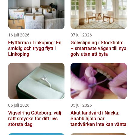
16 juli 2026
07 juli 2026
Flyttfirma i Linköping: En
Golvslipning i Stockholm
smidig och trygg flytt i
– smartaste vägen till nya
Linköping
golv utan att byta
06 juli 2026
05 juli 2026
Vigselring Göteborg: välj
Akut tandvård i Nacka:
rätt smycke för ditt livs
Snabb hjälp när
största dag
tandvärken inte kan vänta