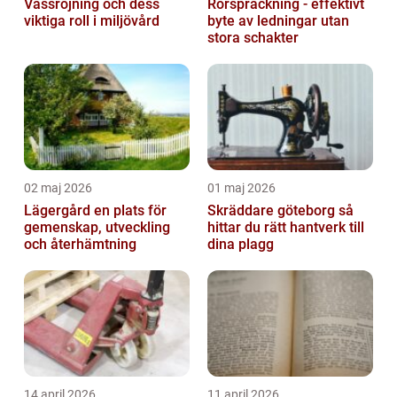
Vassröjning och dess
Rörspräckning - effektivt
viktiga roll i miljövård
byte av ledningar utan
stora schakter
02 maj 2026
01 maj 2026
Lägergård en plats för
Skräddare göteborg så
gemenskap, utveckling
hittar du rätt hantverk till
och återhämtning
dina plagg
14 april 2026
11 april 2026