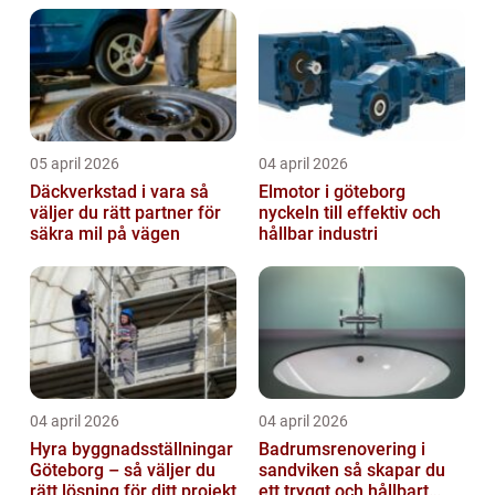
05 april 2026
04 april 2026
Däckverkstad i vara så
Elmotor i göteborg
väljer du rätt partner för
nyckeln till effektiv och
säkra mil på vägen
hållbar industri
04 april 2026
04 april 2026
Hyra byggnadsställningar
Badrumsrenovering i
Göteborg – så väljer du
sandviken så skapar du
rätt lösning för ditt projekt
ett tryggt och hållbart