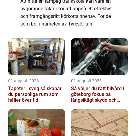
Att hitta en lämplig trafikskola kan vara en
avgörande faktor för att uppnå ett effektivt
och framgångsrikt körkortsinnehav. För de
som bor i närheten av Tyresö, kan
trafikskola Tyresö vara det perf...
01 augusti 2026
01 augusti 2026
Tapeter i sveg så skapar
Så väljer du rätt bilvård i
du personliga rum som
göteborg fokus på
håller över tid
långsiktigt skydd och
värde