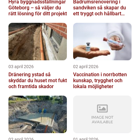
Hyra byggnadsställningar
Badrumsrenovering i
Göteborg – så väljer du
sandviken så skapar du
rätt lösning för ditt projekt
ett tryggt och hållbart
badrum
03 april 2026
02 april 2026
Dränering ystad så
Vaccination i norrbotten
skyddar du huset mot fukt
kunskap, trygghet och
och framtida skador
lokala möjligheter
02 april 2026
01 april 2026