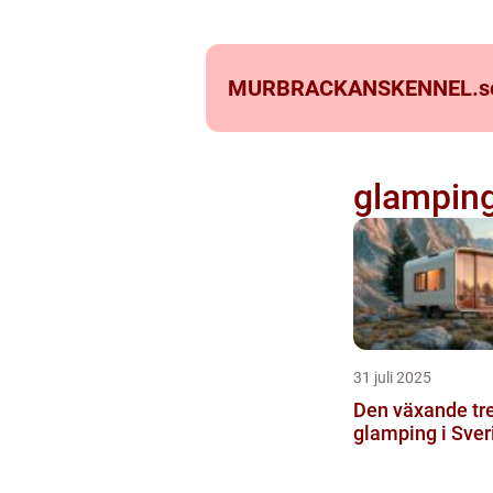
MURBRACKANSKENNEL.
s
glamping
31 juli 2025
Den växande t
glamping i Sver