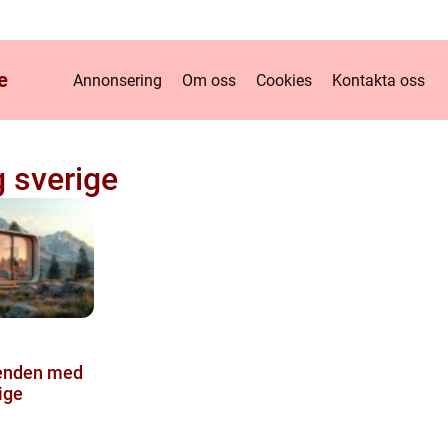
e
Annonsering
Om oss
Cookies
Kontakta oss
 sverige
renden med
ige