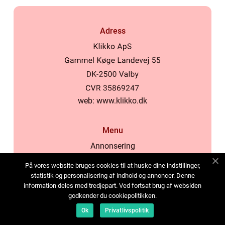
Adress
web:
www.klikko.dk
Menu
Annonsering
Om oss
På vores website bruges cookies til at huske dine indstillinger,
Cookies
statistik og personalisering af indhold og annoncer. Denne
information deles med tredjepart. Ved fortsat brug af websiden
Kontakta oss
godkender du cookiepolitikken.
Sitemap
Ok
Privatlivspolitik